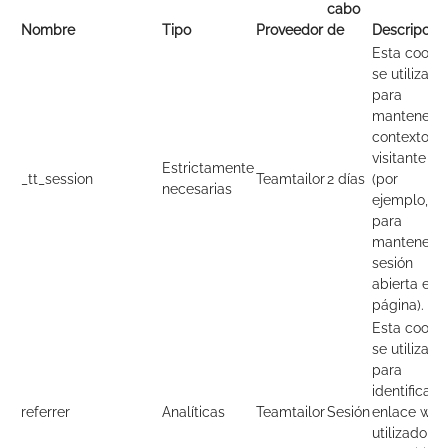
cabo
Nombre
Tipo
Proveedor
de
Descripció
Esta cookie
se utiliza
para
mantener e
contexto de
visitante
Estrictamente
_tt_session
Teamtailor
2 días
(por
necesarias
ejemplo,
para
mantener t
sesión
abierta en l
página).
Esta cookie
se utiliza
para
identificar e
referrer
Analíticas
Teamtailor
Sesión
enlace web
utilizado