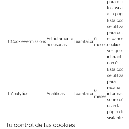
para dirigir
los usuario
a la página.
Esta cookie
se utiliza
para oculta
Estrictamente
6
el banner 
_ttCookiePermissions
Teamtailor
necesarias
meses
cookies un
vez que ha
interactua
con él.
Esta cookie
se utiliza
para
recabar
6
_ttAnalytics
Analíticas
Teamtailor
informació
meses
sobre cóm
usan la
página los
visitantes.
Tu control de las cookies