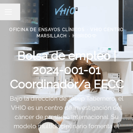
Compartir página
MENÚ DE EMPLEO
OFICINA DE ENSAYOS CLÍNICOS
·
VHIO CENTRO
MARSILLACH
·
HÍBRIDO
Bolsa de empleo |
2024-001-01
Coordinador/a EECC
Bajo la dirección de Josep Tabernero, el
VHIO es un centro de investigación del
cáncer de prestigio internacional. Su
modelo multidisciplinario fomenta el