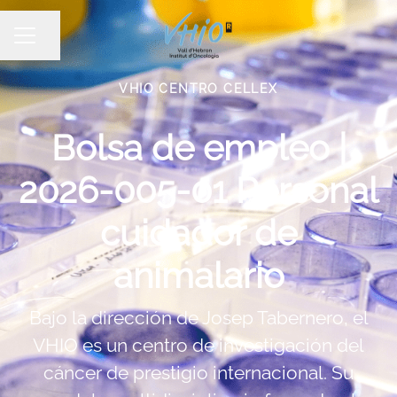
Compartir página
MENÚ DE EMPLEO
VHIO CENTRO CELLEX
Bolsa de empleo |
2026-005-01 Personal
cuidador de
animalario
Bajo la dirección de Josep Tabernero, el
VHIO es un centro de investigación del
cáncer de prestigio internacional. Su