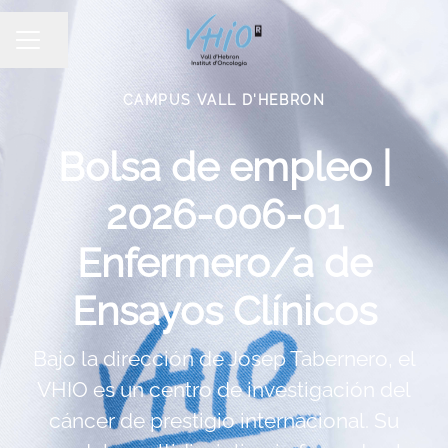
Compartir página
MENÚ DE EMPLEO
CAMPUS VALL D'HEBRON
Bolsa de empleo |
2026-006-01
Enfermero/a de
Ensayos Clínicos
Bajo la dirección de Josep Tabernero, el
VHIO es un centro de investigación del
cáncer de prestigio internacional. Su